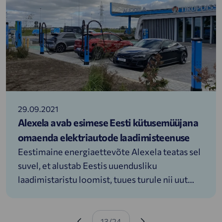
uus süsteem 25% tõhusam, tõstes
küttelahenduse efektiivsuse 95%-ni.
29.09.2021
Alexela avab esimese Eesti kütusemüüjana
omaenda elektriautode laadimisteenuse
Eestimaine energiaettevõte Alexela teatas sel
suvel, et alustab Eestis uuendusliku
laadimistaristu loomist, tuues turule nii uut
tüüpi laadijad kui ka pakkudes uudset
kasutajakogemust läbi intuitiivse
Eelmine leht
Järgmine leht
mobiilirakenduse. Tänaseks on ettevõte
13/24