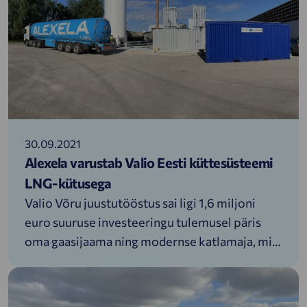
30.09.2021
Alexela varustab Valio Eesti küttesüsteemi
LNG-kütusega
Valio Võru juustutööstus sai ligi 1,6 miljoni
euro suuruse investeeringu tulemusel päris
oma gaasijaama ning modernse katlamaja, mis
kasutavad keskkonnasäästlikumat LNG-kütust
ning loovad kõik võimalused, et tulevikus
minna üle biokütusele. Võrreldes eelkäijaga on