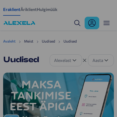
Mine põhisisu juurde
Eraklient
Äriklient
Hulgimüük
Uudised
Avaleht
Meist
Uudised
Uudised
Uudised
Alexelast
Aasta