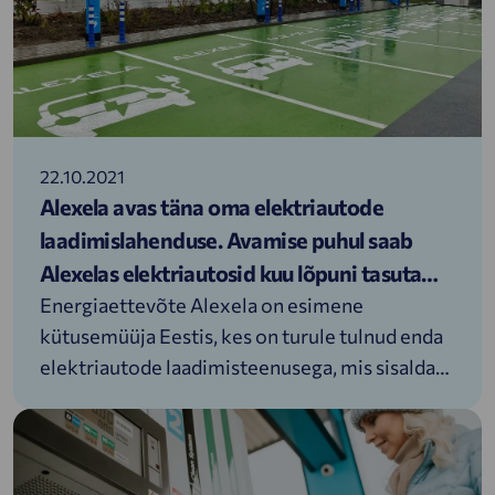
22.10.2021
Alexela avas täna oma elektriautode
laadimislahenduse. Avamise puhul saab
Alexelas elektriautosid kuu lõpuni tasuta
laadida
Energiaettevõte Alexela on esimene
kütusemüüja Eestis, kes on turule tulnud enda
elektriautode laadimisteenusega, mis sisaldab
laadimisplatvormi, mobiilirakendust ja
laadijaid. Selle olulise sammuga toetab
ettevõte taastuvenergial põhinevate
transpordilahendustele üleminekut Eestis.