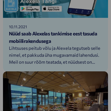
10.11.2021
Nüüd saab Alexelas tankimise eest tasuda
mobiilirakendusega
Lihtsuses peitub võlu ja Alexela tegutseb selle
nimel, et pakkuda üha mugavamaid lahendusi.
Meil on suur rõõm teatada, et nüüdsest on
Alexela tanklates paaki voolanud kütuse eest
võimalik tasuda mobiilirakendusega.