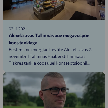
02.11.2021
Alexela avas Tallinnas uue mugavuspoe
koos tanklaga
Eestimaine energiaettevõte Alexela avas 2.
novembril Tallinnas Haabersti linnaosas
Tiskres tankla koos uuel kontseptsioonil
põhineva mugavuspoega. Tiskres saab tankida
kõiki traditsioonilisi kütuseid, lisaks autogaasi
LPG-d, samuti on AdBlue ja klaasipesuvedeliku
tankurid kättesaadavad.