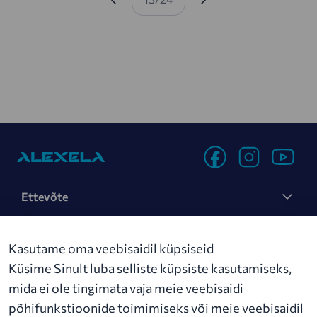
jõudnud ambitsioonikate plaanidega esimese
Pagination
etapi lõpuni. Esimesed pöördelise uuendusega
laadimistehnoloogiaga elektriautode laadijad
on paigaldatud tanklaketi Tallinn-Tartu
maanteel asuvasse Tikupoisina tuntud Paiaristi
tanklasse.
Ettevõte
Jätkusuutlikus
Kasutame oma veebisaidil küpsiseid
Uudised
Küsime Sinult luba selliste küpsiste kasutamiseks,
mida ei ole tingimata vaja meie veebisaidi
Kontakt
põhifunkstioonide toimimiseks või meie veebisaidil