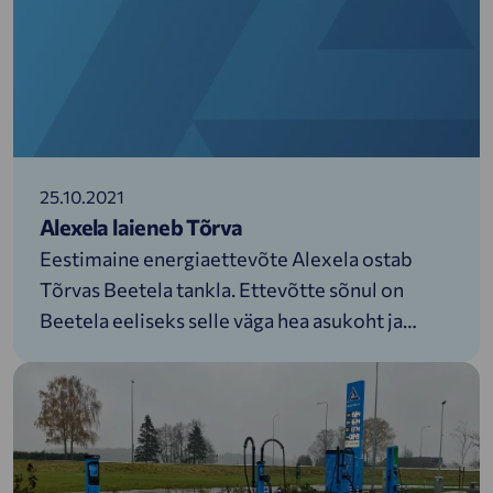
aastast kütusevaru.
25.10.2021
Alexela laieneb Tõrva
Eestimaine energiaettevõte Alexela ostab
Tõrvas Beetela tankla. Ettevõtte sõnul on
Beetela eeliseks selle väga hea asukoht ja
potentsiaal nii mugavuskaubanduseks kui
traditsiooniliste kütuste kõrval ka
jätkusuutlike kütuste võimalikuks
müügikohaks.