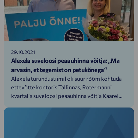
veres.
29.10.2021
Alexela suveloosi peaauhinna võitja: „Ma
arvasin, et tegemist on petukõnega“
Alexela turundustiimil oli suur rõõm kohtuda
ettevõtte kontoris Tallinnas, Rotermanni
kvartalis suveloosi peaauhinna võitja Kaarel
Tuulisega. Kaarel sai kogutud digitemplite eest
oma perele uue neljarattalise CNG-gaasil
töötava sõbra. Nagu tuntud lause ütleb „see
pole veel kõik“, Kaarli pere saab nautida ka