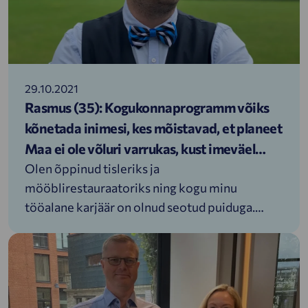
29.10.2021
Rasmus (35): Kogukonnaprogramm võiks
kõnetada inimesi, kes mõistavad, et planeet
Maa ei ole võluri varrukas, kust imeväel
erinevaid asju välja tõmmata. Oluline on ka
Olen õppinud tisleriks ja
mööblirestauraatoriks ning kogu minu
tagasi anda
tööalane karjäär on olnud seotud puiduga.
Hetkel toodan palkmaju, kuid enne valmistasin
mööblit. Samuti on minu isa töötanud
puidusektoris, onu tegutseb selles valdkonnas
ja ühtlasi üks vendadest. Austus metsa ja puidu
ning laiemalt looduse vastu on meie suguvõsal