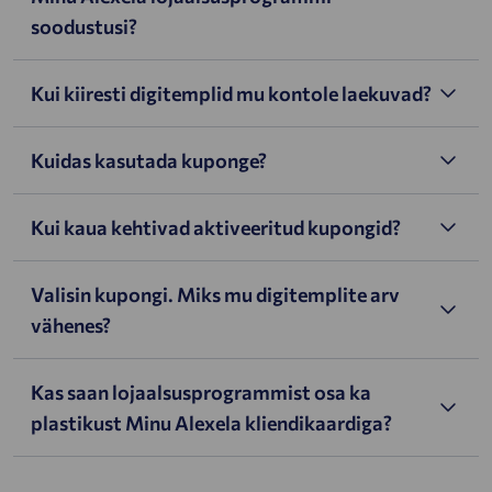
soodustusi?
Kui kiiresti digitemplid mu kontole laekuvad?
Kuidas kasutada kuponge?
Kui kaua kehtivad aktiveeritud kupongid?
Valisin kupongi. Miks mu digitemplite arv
vähenes?
Kas saan lojaalsusprogrammist osa ka
plastikust Minu Alexela kliendikaardiga?