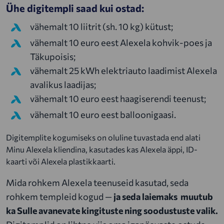
Ühe digitempli saad kui ostad:
vähemalt 10 liitrit (sh. 10 kg) kütust;
vähemalt 10 euro eest Alexela kohvik-poes ja
Täkupoisis;
vähemalt 25 kWh elektriauto laadimist Alexela
avalikus laadijas;
vähemalt 10 euro eest haagiserendi teenust;
vähemalt 10 euro eest balloonigaasi.
Digitemplite kogumiseks on oluline tuvastada end alati
Minu Alexela kliendina, kasutades kas Alexela äppi, ID-
kaarti või Alexela plastikkaarti.
Mida rohkem Alexela teenuseid kasutad, seda
rohkem templeid kogud —
ja seda laiemaks muutub
ka Sulle avanevate kingituste ning soodustuste valik.