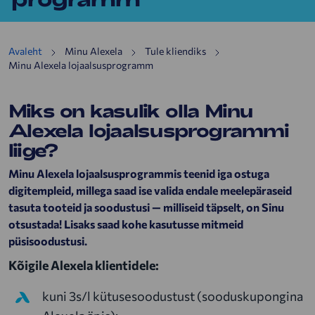
Avaleht
Minu Alexela
Tule kliendiks
Minu Alexela lojaalsusprogramm
Miks on kasulik olla Minu
Alexela lojaalsusprogrammi
liige?
Minu Alexela lojaalsusprogrammis teenid iga ostuga
digitempleid, millega saad ise valida endale meelepäraseid
tasuta tooteid ja soodustusi — milliseid täpselt, on Sinu
otsustada! Lisaks saad kohe kasutusse mitmeid
püsisoodustusi.
Kõigile Alexela klientidele:
kuni 3s/l kütusesoodustust (sooduskupongina