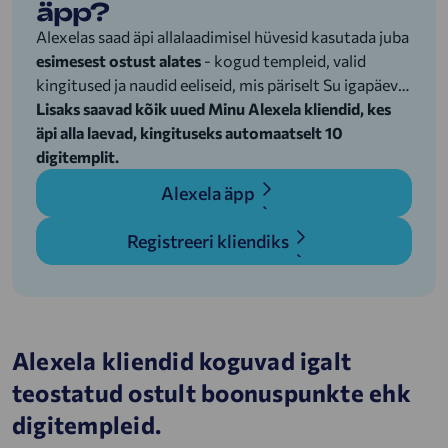
äpp?
Alexelas saad äpi allalaadimisel hüvesid kasutada juba
esimesest ostust alates
- kogud templeid, valid
kingitused ja naudid eeliseid, mis päriselt Su igapäeval
väärtust lisavad.
Lisaks saavad kõik uued Minu Alexela kliendid, kes
äpi alla laevad, kingituseks automaatselt 10
digitemplit.
Alexela äpp
Registreeri kliendiks
Alexela kliendid koguvad igalt
teostatud ostult boonuspunkte ehk
digitempleid.