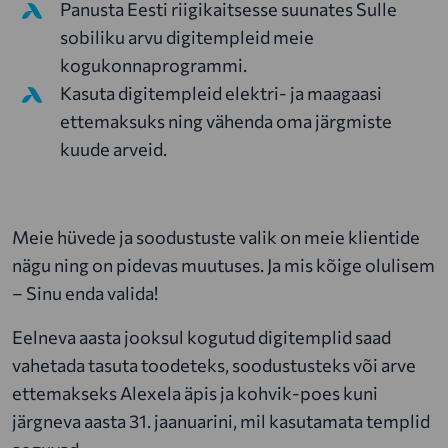
Panusta Eesti riigikaitsesse suunates Sulle
sobiliku arvu digitempleid meie
kogukonnaprogrammi.
Kasuta digitempleid elektri- ja maagaasi
ettemaksuks ning vähenda oma järgmiste
kuude arveid.
Meie hüvede ja soodustuste valik on meie klientide
nägu ning on pidevas muutuses. Ja mis kõige olulisem
– Sinu enda valida!
Eelneva aasta jooksul kogutud digitemplid saad
vahetada tasuta toodeteks, soodustusteks või arve
ettemakseks Alexela äpis ja kohvik-poes kuni
järgneva aasta 31. jaanuarini, mil kasutamata templid