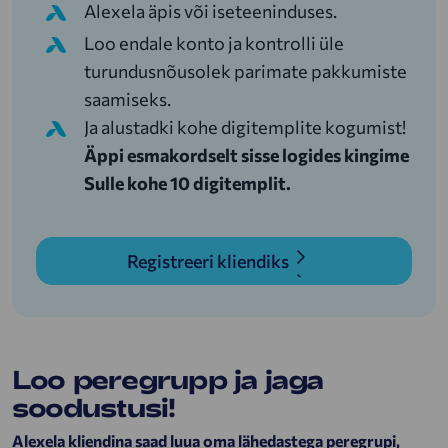
Alexela äpis või iseteeninduses.
Loo endale konto ja kontrolli üle
turundusnõusolek parimate pakkumiste
saamiseks.
Ja alustadki kohe digitemplite kogumist!
Äppi esmakordselt sisse logides kingime
Sulle kohe 10 digitemplit.
Registreeri kliendiks
Loo peregrupp ja jaga
soodustusi!
Alexela kliendina saad luua oma lähedastega peregrupi,