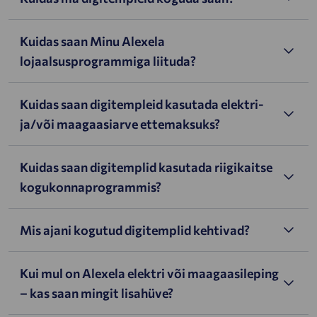
Kuidas saan Minu Alexela
lojaalsusprogrammiga liituda?
Kuidas saan digitempleid kasutada elektri-
ja/või maagaasiarve ettemaksuks?
Kuidas saan digitemplid kasutada riigikaitse
kogukonnaprogrammis?
Mis ajani kogutud digitemplid kehtivad?
Kui mul on Alexela elektri või maagaasileping
– kas saan mingit lisahüve?