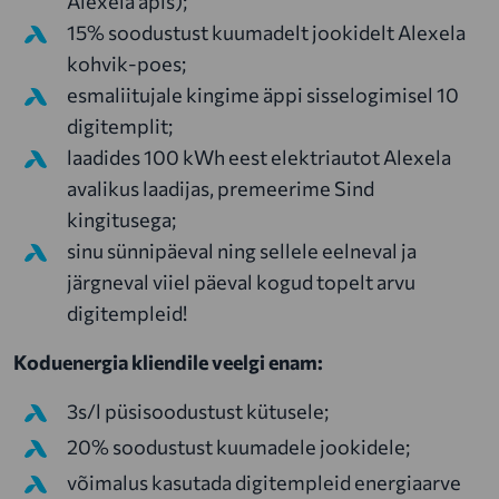
Alexela äpis);
15% soodustust kuumadelt jookidelt Alexela
kohvik-poes;
esmaliitujale kingime äppi sisselogimisel 10
digitemplit;
laadides 100 kWh eest elektriautot Alexela
avalikus laadijas, premeerime Sind
kingitusega;
sinu sünnipäeval ning sellele eelneval ja
järgneval viiel päeval kogud topelt arvu
digitempleid!
Koduenergia kliendile veelgi enam:
3s/l püsisoodustust kütusele;
20% soodustust kuumadele jookidele;
võimalus kasutada digitempleid energiaarve