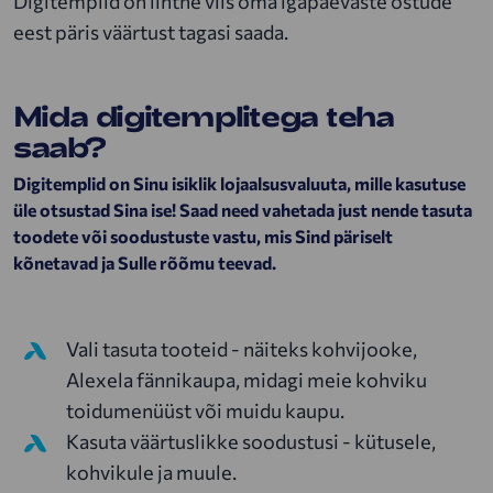
Digitemplid on lihtne viis oma igapäevaste ostude
eest päris väärtust tagasi saada.
Mida digitemplitega teha
saab?
Digitemplid on Sinu isiklik lojaalsusvaluuta, mille kasutuse
üle otsustad Sina ise! Saad need vahetada just nende tasuta
toodete või soodustuste vastu, mis Sind päriselt
kõnetavad ja Sulle rõõmu teevad.
Vali tasuta tooteid - näiteks kohvijooke,
Alexela fännikaupa, midagi meie kohviku
toidumenüüst või muidu kaupu.
Kasuta väärtuslikke soodustusi - kütusele,
kohvikule ja muule.