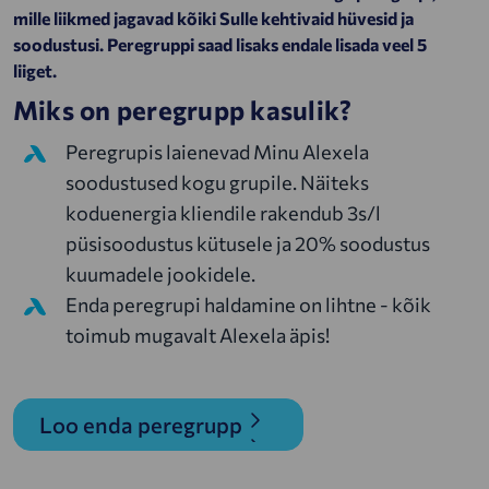
mille liikmed jagavad kõiki Sulle kehtivaid hüvesid ja
soodustusi. Peregruppi saad lisaks endale lisada veel 5
liiget.
Miks on peregrupp kasulik?
Peregrupis laienevad Minu Alexela
soodustused kogu grupile. Näiteks
koduenergia kliendile rakendub 3s/l
püsisoodustus kütusele ja 20% soodustus
kuumadele jookidele.
Enda peregrupi haldamine on lihtne - kõik
toimub mugavalt Alexela äpis!
Loo enda peregrupp