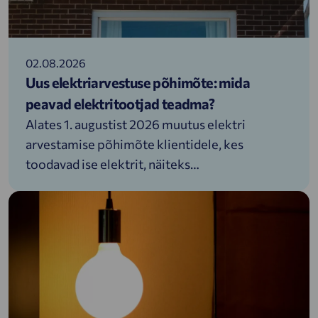
02.08.2026
Uus elektriarvestuse põhimõte: mida
peavad elektritootjad teadma?
Alates 1. augustist 2026 muutus elektri
arvestamise põhimõte klientidele, kes
toodavad ise elektrit, näiteks
päikesepaneelidegaKui varem arvestati
võrgust võetud ja võrku antud elektrit eraldi,
siis nüüd võrdleb võrguettevõte neid koguseid
iga 15 minuti kohta ning arvutab nende vahe.
Selle info edastab võrguettevõte
elektrimüüjale, kes kasutab seda elektriarve
koostamisel. Elektrimüüja lähtub