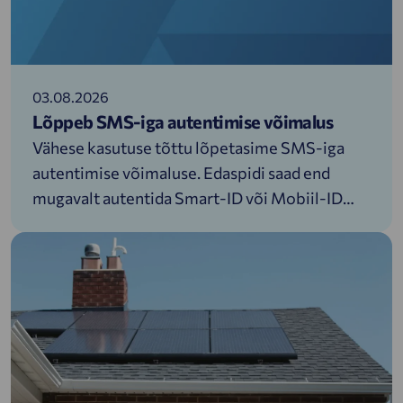
03.08.2026
Lõppeb SMS-iga autentimise võimalus
Vähese kasutuse tõttu lõpetasime SMS-iga
autentimise võimaluse. Edaspidi saad end
mugavalt autentida Smart-ID või Mobiil-ID
abil või sisse logida Alexela laadimisportaalis:
https://charger.alexela.com/