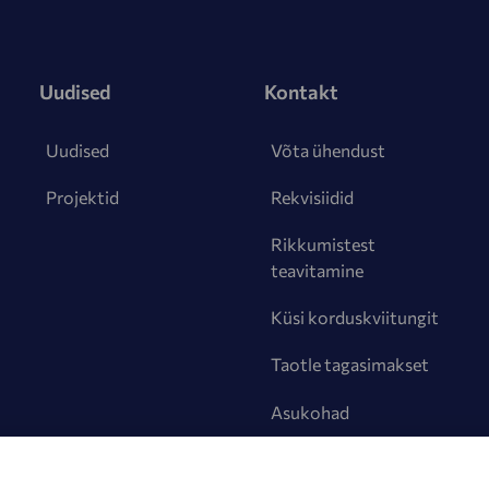
Uudised
Kontakt
Uudised
Võta ühendust
Projektid
Rekvisiidid
Rikkumistest
teavitamine
Küsi korduskviitungit
Taotle tagasimakset
Asukohad
KKK