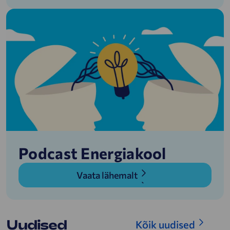
Podcast Energiakool
Vaata lähemalt
Uudised
Kõik uudised