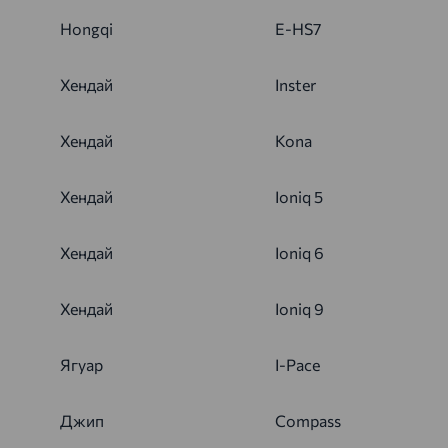
Hongqi
E-HS7
Хендай
Inster
Хендай
Kona
Хендай
Ioniq 5
Хендай
Ioniq 6
Хендай
Ioniq 9
Ягуар
I-Pace
Джип
Compass