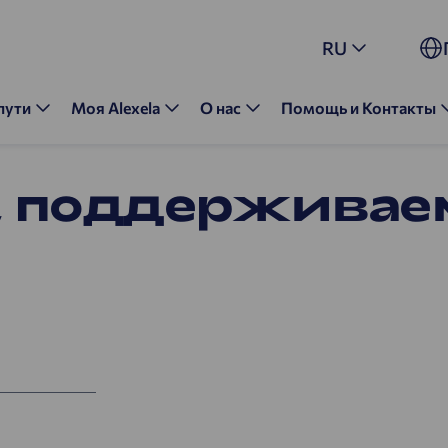
RU
пути
Моя Alexela
О нас
Помощь и Контакты
, поддержива