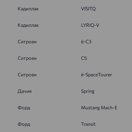
Кадиллак
VISITQ
Кадиллак
LYRIQ-V
Ситроен
ë-C3
Ситроен
C5
Ситроен
ë-SpaceTourer
Дачия
Spring
Форд
Mustang Mach-E
Форд
Transit