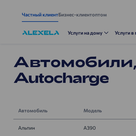
Перейти к основному содержанию
Частный клиент
Бизнес-клиент
оптом
Услуги на дому
Услуги в 
Автомобили
Autocharge
Автомобиль
Модель
Альпин
A390