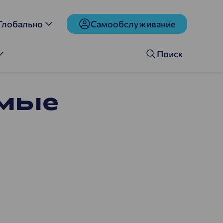
Глобально
Cамообслуживание
Поиск
емые