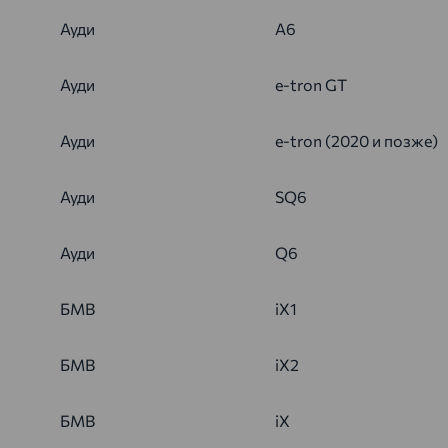
Ауди
A6
Ауди
e-tron GT
Ауди
e-tron (2020 и позже)
Ауди
SQ6
Ауди
Q6
БМВ
iX1
БМВ
iX2
БМВ
iX