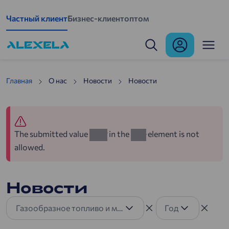
Перейти к основному содержанию
Частный клиент
Бизнес-клиент
оптом
Uudised
Главная
О нас
Новости
Hовости
The submitted value
in the
element is not
2021
year
allowed.
Новости
Газообразное топливо и машины на газовом топливе
Год