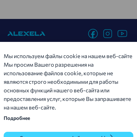
Компания
Мы используем файлы cookie на нашем веб-сайте
Мы просим Вашего разрешения на
Устойчивость
использование файлов cookie, которые не
Новости
являются строго необходимыми для работы
основных функций нашего веб-сайта или
Контакт
предоставления услуг, которые Вы запрашиваете
на нашем веб-сайте.
Alexela AS
Подробнее
Roseni 11, 10111 Tallinn
alexela@alexela.ee
+ 372 629 0000