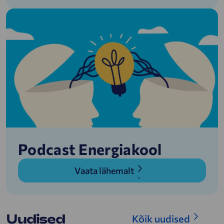
Podcast Energiakool
Vaata lähemalt
Uudised
Kõik uudised