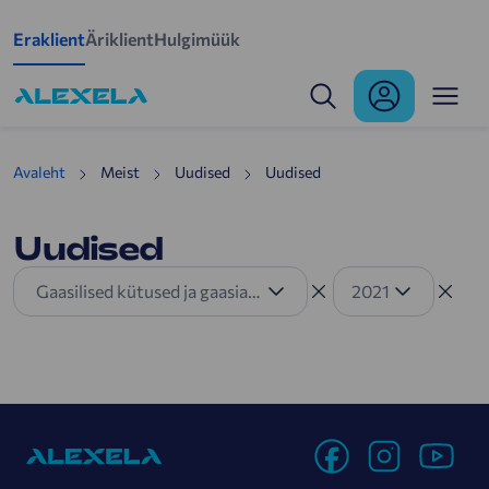
Mine põhisisu juurde
Eraklient
Äriklient
Hulgimüük
Uudised
Avaleht
Meist
Uudised
Uudised
Uudised
Gaasilised kütused ja gaasiautod
2021