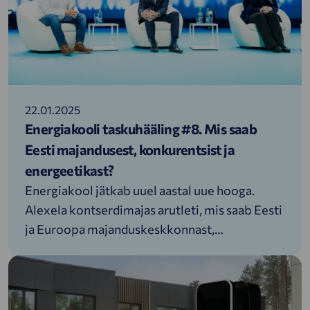
22.01.2025
Energiakooli taskuhääling #8. Mis saab
Eesti majandusest, konkurentsist ja
energeetikast?
Energiakool jätkab uuel aastal uue hooga.
Alexela kontserdimajas arutleti, mis saab Eesti
ja Euroopa majanduskeskkonnast,
konkurentsivõimest ja energeetikast,
varustuskindlusest ning hindadest uuel aastal?