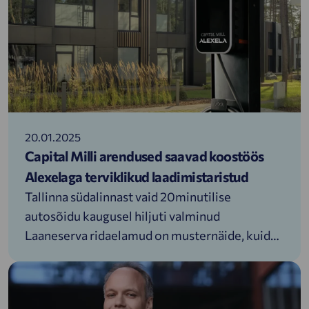
20.01.2025
Capital Milli arendused saavad koostöös
Alexelaga terviklikud laadimistaristud
Tallinna südalinnast vaid 20minutilise
autosõidu kaugusel hiljuti valminud
Laaneserva ridaelamud on musternäide, kuidas
rajada tulevikukindlad elektriautode
laadimised nii arendaja kui ka majaelaniku
jaoks võimalikult lihtsalt.