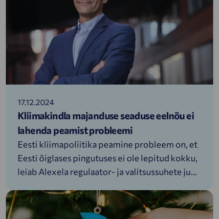
17.12.2024
Kliimakindla majanduse seaduse eelnõu ei
lahenda peamist probleemi
Eesti kliimapoliitika peamine probleem on, et
Eesti õiglases pingutuses ei ole lepitud kokku,
leiab Alexela regulaator- ja valitsussuhete juht
Viljar Kirikal.