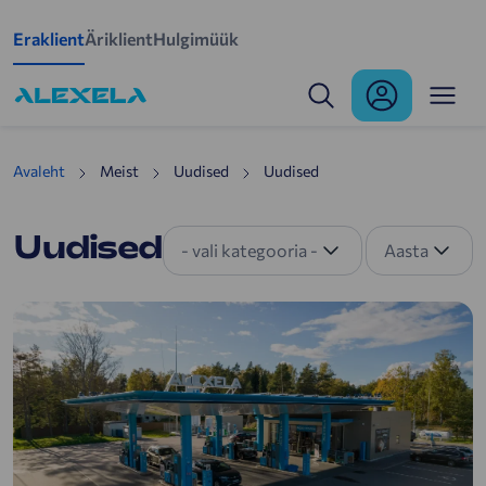
Mine põhisisu juurde
Eraklient
Äriklient
Hulgimüük
Uudised
Avaleht
Meist
Uudised
Uudised
Uudised
- vali kategooria -
Aasta