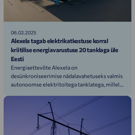
06.02.2025
Alexela tagab elektrikatkestuse korral
kriitilise energiavarustuse 20 tanklaga üle
Eesti
Energiaettevõte Alexela on
desünkroniseerimise nädalavahetuseks valmis
autonoomse elektritoitega tanklatega, millele
pääsevad ligi kõik soovijad. Samuti on üle Eesti
185 balloongaasikappi, mis toimivad ka
elektrikatkestuse korral.