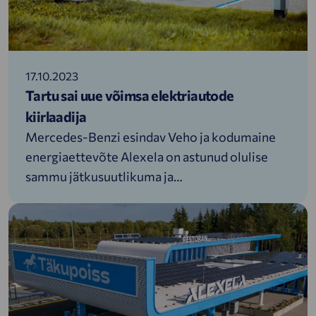
17.10.2023
Tartu sai uue võimsa elektriautode
kiirlaadija
Mercedes-Benzi esindav Veho ja kodumaine
energiaettevõte Alexela on astunud olulise
sammu jätkusuutlikuma ja
keskkonnasõbralikuma liikuvuse tagamise
suunas. Kahe ettevõtte koostöö tulemusena
paigaldati Veho Tartu esinduse ette 160-
kilovatine avalik kiirlaadija, kus korraga saab
laadida kuni 3 autot.Veho tegevjuhi Keijo
Kaasiku sõnul on elektriautode müük sarnaselt
teiste Euroopa riikidega tõusuteel, kuid sel