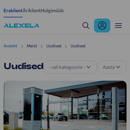
Mine põhisisu juurde
Eraklient
Äriklient
Hulgimüük
Uudised
Avaleht
Meist
Uudised
Uudised
Uudised
- vali kategooria -
Aasta