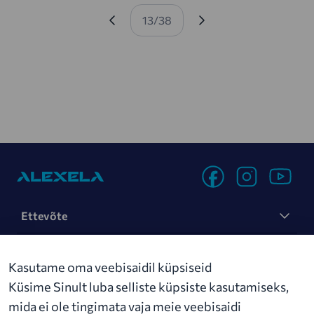
150 000 erakliendi ja üle 15 000 ärikliendi,
Eelmine leht
Järgmine leht
käive kasvas 620 miljoni euroni. Kõige enam
13/38
on kasvanud Alexela elektriklientide arv, keda
Pagination
on esmakordselt ettevõtte ajaloos rohkem kui
Alexelas autokütuseid tankivaid püsikliente.
Ettevõte
Jätkusuutlikus
Kasutame oma veebisaidil küpsiseid
Uudised
Küsime Sinult luba selliste küpsiste kasutamiseks,
mida ei ole tingimata vaja meie veebisaidi