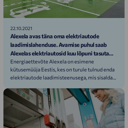
22.10.2021
Alexela avas täna oma elektriautode
laadimislahenduse. Avamise puhul saab
Alexelas elektriautosid kuu lõpuni tasuta
laadida
Energiaettevõte Alexela on esimene
kütusemüüja Eestis, kes on turule tulnud enda
elektriautode laadimisteenusega, mis sisaldab
laadimisplatvormi, mobiilirakendust ja
laadijaid. Selle olulise sammuga toetab
ettevõte taastuvenergial põhinevate
transpordilahendustele üleminekut Eestis.
Oma uudsete laadijate ja mobiiliäpiga
tutvumiseks võimaldab Alexela 31. oktoobrini