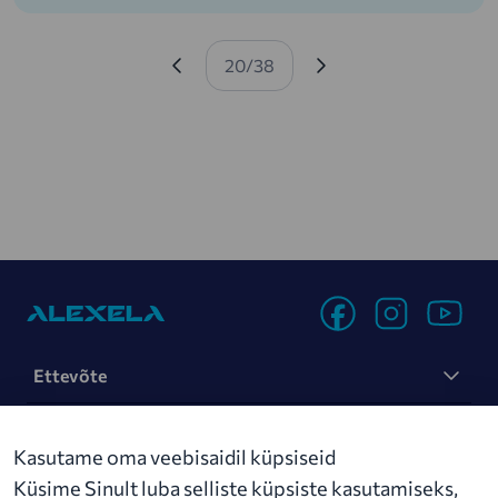
metsakinnistul kitarrimuusika saatel selle
avatuks kuulutasid. Sellest ajast on kogukond
Eelmine leht
Järgmine leht
kasvanud, liikmeid on palju-palju, kes
20/38
üheskoos oma jalajälje vähendamisse
Pagination
panustavad ja neid tuleb igapäevaselt juurde.
Rõõm! Alljärgnevalt saad lugeda brändijuhi
Taavi lugu ja ajendeid kogukonnaga liituma.
Ettevõte
Jätkusuutlikus
Kasutame oma veebisaidil küpsiseid
Uudised
Küsime Sinult luba selliste küpsiste kasutamiseks,