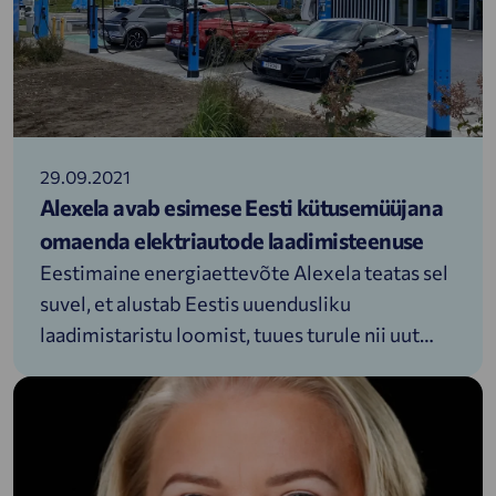
29.09.2021
Alexela avab esimese Eesti kütusemüüjana
omaenda elektriautode laadimisteenuse
Eestimaine energiaettevõte Alexela teatas sel
suvel, et alustab Eestis uuendusliku
laadimistaristu loomist, tuues turule nii uut
tüüpi laadijad kui ka pakkudes uudset
kasutajakogemust läbi intuitiivse
mobiilirakenduse. Tänaseks on ettevõte
jõudnud ambitsioonikate plaanidega esimese
etapi lõpuni. Esimesed pöördelise uuendusega