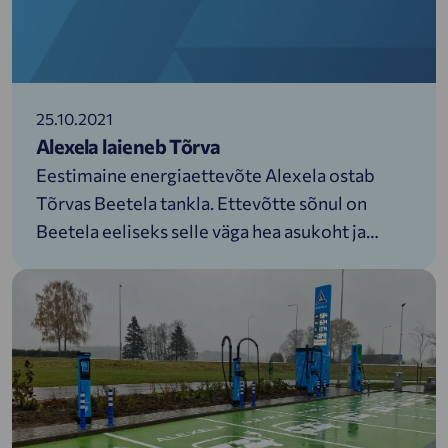
25.10.2021
Alexela laieneb Tõrva
Eestimaine energiaettevõte Alexela ostab
Tõrvas Beetela tankla. Ettevõtte sõnul on
Beetela eeliseks selle väga hea asukoht ja
potentsiaal nii mugavuskaubanduseks kui
traditsiooniliste kütuste kõrval ka
jätkusuutlike kütuste võimalikuks
müügikohaks.