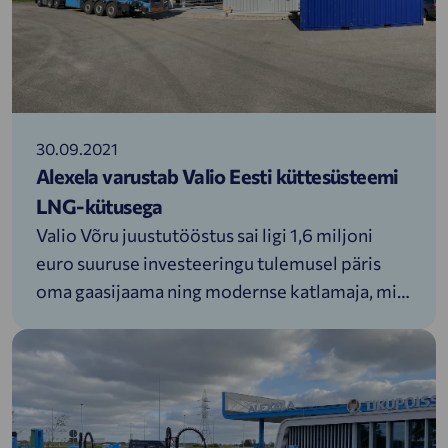
30.09.2021
Alexela varustab Valio Eesti küttesüsteemi
LNG-kütusega
Valio Võru juustutööstus sai ligi 1,6 miljoni
euro suuruse investeeringu tulemusel päris
oma gaasijaama ning modernse katlamaja, mis
kasutavad keskkonnasäästlikumat LNG-kütust
ning loovad kõik võimalused, et tulevikus
minna üle biokütusele. Võrreldes eelkäijaga on
uus süsteem 25% tõhusam, tõstes
küttelahenduse efektiivsuse 95%-ni.