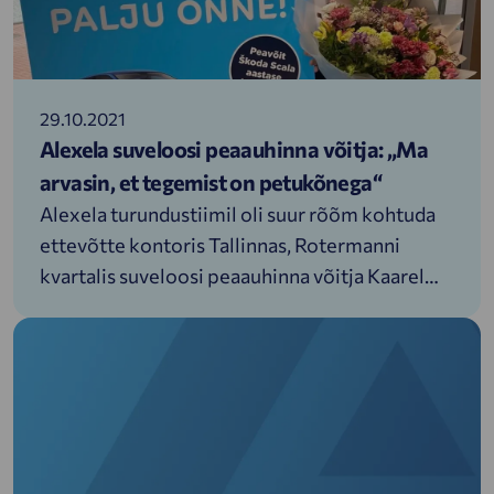
29.10.2021
Alexela suveloosi peaauhinna võitja: „Ma
arvasin, et tegemist on petukõnega“
Alexela turundustiimil oli suur rõõm kohtuda
ettevõtte kontoris Tallinnas, Rotermanni
kvartalis suveloosi peaauhinna võitja Kaarel
Tuulisega. Kaarel sai kogutud digitemplite eest
oma perele uue neljarattalise CNG-gaasil
töötava sõbra. Nagu tuntud lause ütleb „see
pole veel kõik“, Kaarli pere saab nautida ka
aastast kütusevaru.