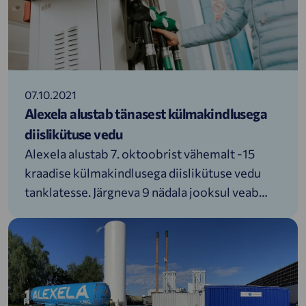
(k.a) tasuta laadimisi nii Paiaristi Tikupoisis kui
ka Tallinnas Peterburi teel asuvas jaamas.
07.10.2021
Alexela alustab tänasest külmakindlusega
diislikütuse vedu
Alexela alustab 7. oktoobrist vähemalt -15
kraadise külmakindlusega diislikütuse vedu
tanklatesse. Järgneva 9 nädala jooksul veab
Alexela oma tanklatesse aina külmakindlamaid
diislikütuseid ja seda kuni talvise diislikütuseni
välja.