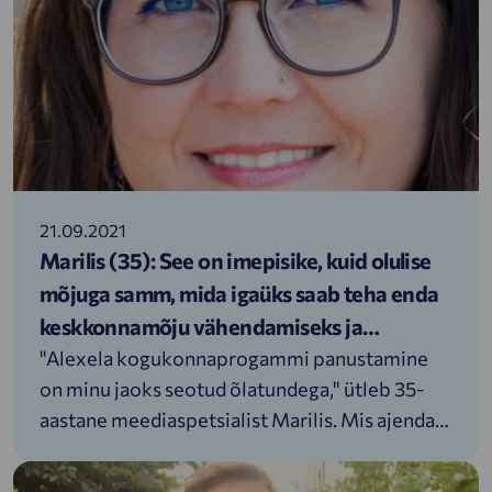
Alexela kogukonna liikme, ettevõtja Liisi
mõtisklusi kogukonnaprogrammist.
21.09.2021
Marilis (35): See on imepisike, kuid olulise
mõjuga samm, mida igaüks saab teha enda
keskkonnamõju vähendamiseks ja
loodusele tagasi andmiseks
"Alexela kogukonnaprogammi panustamine
on minu jaoks seotud õlatundega," ütleb 35-
aastane meediaspetsialist Marilis. Mis ajendas
naist kogukonnaprogrammiga liituma ja kuidas
on see seotud õlatundega, saadki allolevalt