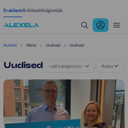
Mine põhisisu juurde
Eraklient
Äriklient
Hulgimüük
Uudised
Avaleht
Meist
Uudised
Uudised
Uudised
- vali kategooria -
Aasta