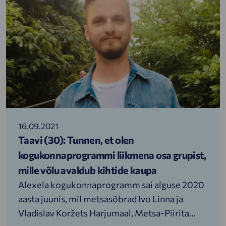
lugeda.
16.09.2021
Taavi (30): Tunnen, et olen
kogukonnaprogrammi liikmena osa grupist,
mille võlu avaldub kihtide kaupa
Alexela kogukonnaprogramm sai alguse 2020
aasta juunis, mil metsasõbrad Ivo Linna ja
Vladislav Koržets Harjumaal, Metsa-Piirita