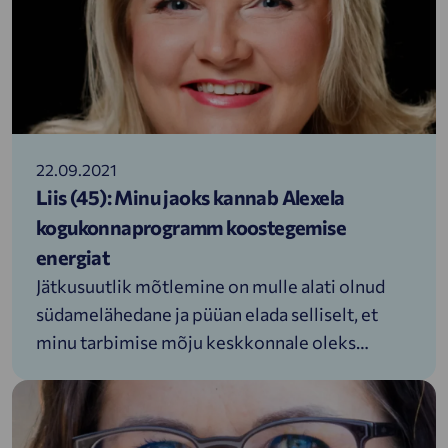
laadimistehnoloogiaga elektriautode laadijad
on paigaldatud tanklaketi Tallinn-Tartu
maanteel asuvasse Tikupoisina tuntud Paiaristi
tanklasse.
22.09.2021
Liis (45): Minu jaoks kannab Alexela
kogukonnaprogramm koostegemise
energiat
Jätkusuutlik mõtlemine on mulle alati olnud
südamelähedane ja püüan elada selliselt, et
minu tarbimise mõju keskkonnale oleks
võimalikult väike. Näiteks sõidan CNG autoga,
millest saigi esimene peatükk minu loos
Alexela kogukonnaprogrammiga. Tule loe