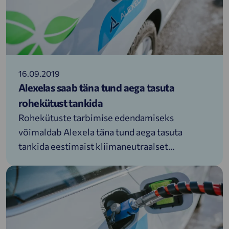
16.09.2019
Alexelas saab täna tund aega tasuta
rohekütust tankida
Rohekütuste tarbimise edendamiseks
võimaldab Alexela täna tund aega tasuta
tankida eestimaist kliimaneutraalset
biometaani ehk CNG rohekütust. Ettevõte
juhib sellega üldsuse tähelepanu
kliimaneutraalsuse saavutamiseks, mille nimel
tuleb otsustavaid samme astuda.&nbsp;
„Kliimaeesmärkide saavutamine nõuab kiiret