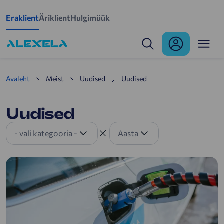
Mine põhisisu juurde
Eraklient
Äriklient
Hulgimüük
Uudised
Avaleht
Meist
Uudised
Uudised
Uudised
- vali kategooria -
Aasta